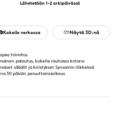
Lähetetään 1-2 arkipäivässä
Kokeile verkossa
Näytä 3D:nä
opea toimitus
lmainen palautus, kokeile rauhassa kotona
lmaiset säädöt ja kiristykset Synsamin liikkeissä
ina 30 päivän peruuttamisoikeus