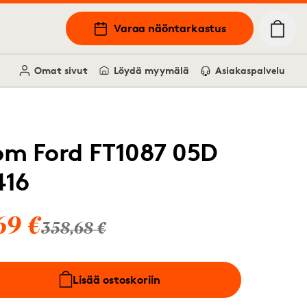
Varaa näöntarkastus
Omat sivut
Löydä myymälä
Asiakaspalvelu
om Ford FT1087 05D
416
69 €
358,68 €
Lisää ostoskoriin