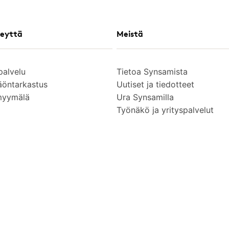
eyttä
Meistä
palvelu
Tietoa Synsamista
äöntarkastus
Uutiset ja tiedotteet
myymälä
Ura Synsamilla
Työnäkö ja yrityspalvelut