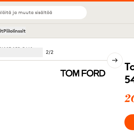
löitä ja muuta sisältöä
it
Piilolinssit
T1087 05D 5416
Kuva
2
/
2
Image
(Current image)
2
T
5
2