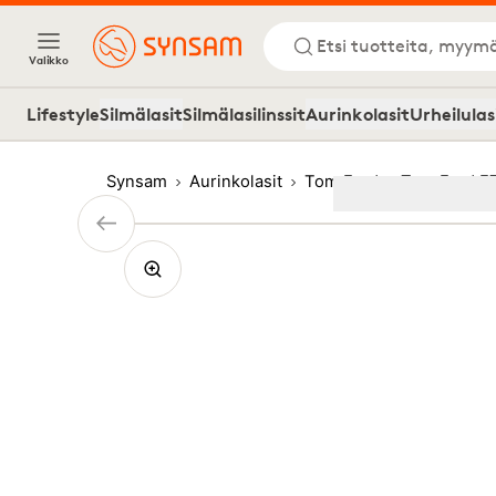
Etsi tuotteita, myymä
Valikko
Lifestyle
Silmälasit
Silmälasilinssit
Aurinkolasit
Urheilulas
Synsam
Aurinkolasit
Tom Ford
Tom Ford F
Image
1