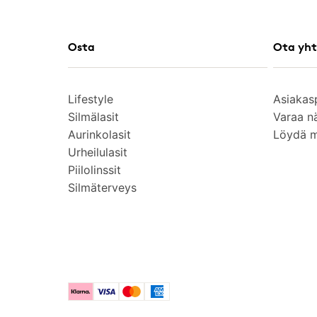
Osta
Ota yht
Lifestyle
Asiakas
Silmälasit
Varaa n
Aurinkolasit
Löydä 
Urheilulasit
Piilolinssit
Silmäterveys
Klarna
Visa
Mastercard
American Express