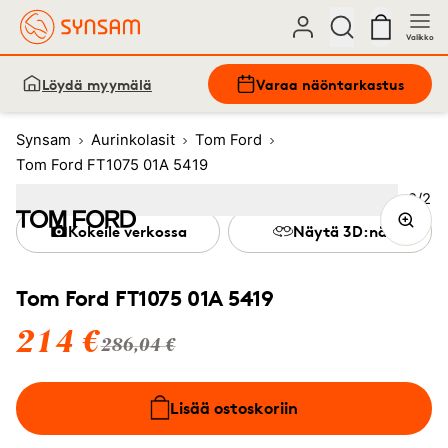
Valikko
Löydä myymälä
Varaa näöntarkastus
Synsam
Aurinkolasit
Tom Ford
Tom Ford FT1075 01A 5419
Kuva
2
/
2
Image
1
Image
(Current image)
2
Kokeile verkossa
Näytä 3D:nä
Tom Ford FT1075 01A 5419
214 €
286,04 €
Lisää ostoskoriin