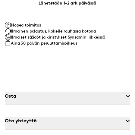
Lähetetään 1-2 arkipäivässä
Nopea toimitus
Ilmainen palautus, kokeile rauhassa kotona
Ilmaiset säädöt ja kiristykset Synsamin liikkeissä
Aina 30 päivän peruuttamisoikeus
Osta
Ota yhteyttä