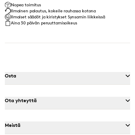
Nopea toimitus
Ilmainen palautus, kokeile rauhassa kotona
Ilmaiset säädöt ja kiristykset Synsamin liikkeissä
Aina 30 päivän peruuttamisoikeus
Osta
Ota yhteyttä
Meistä