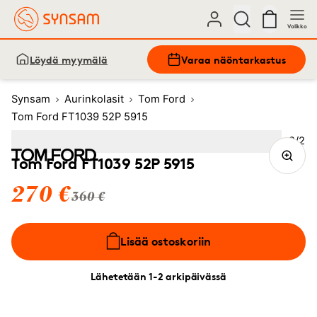
Valikko
Löydä myymälä
Varaa näöntarkastus
Synsam
Aurinkolasit
Tom Ford
Tom Ford FT1039 52P 5915
Kuva
2
/
2
Image
1
Image
(Current image)
2
Tom Ford FT1039 52P 5915
270 €
360 €
Lisää ostoskoriin
Lähetetään 1-2 arkipäivässä