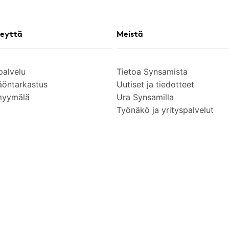
eyttä
Meistä
palvelu
Tietoa Synsamista
äöntarkastus
Uutiset ja tiedotteet
myymälä
Ura Synsamilla
Työnäkö ja yrityspalvelut