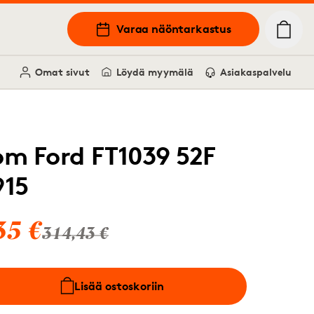
Varaa näöntarkastus
Omat sivut
Löydä myymälä
Asiakaspalvelu
om Ford FT1039 52F
915
35 €
314,43 €
Lisää ostoskoriin