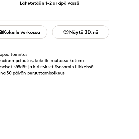
Lähetetään 1-2 arkipäivässä
Kokeile verkossa
Näytä 3D:nä
opea toimitus
lmainen palautus, kokeile rauhassa kotona
lmaiset säädöt ja kiristykset Synsamin liikkeissä
ina 30 päivän peruuttamisoikeus