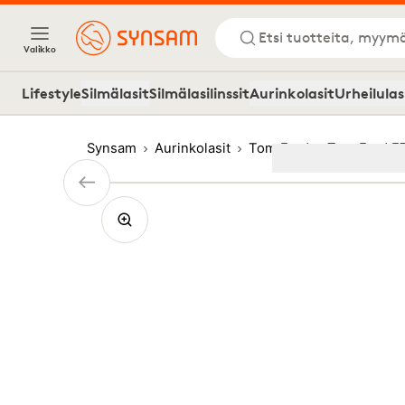
Etsi tuotteita, myymä
Valikko
Lifestyle
Silmälasit
Silmälasilinssit
Aurinkolasit
Urheilulas
Synsam
Aurinkolasit
Tom Ford
Tom Ford F
Image
1