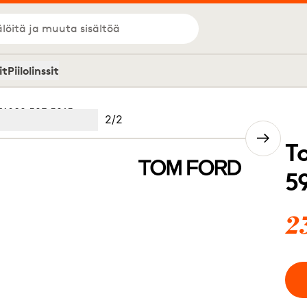
löitä ja muuta sisältöä
it
Piilolinssit
T1039 52F 5915
Kuva
2
/
2
Image
(Current image)
2
T
5
2