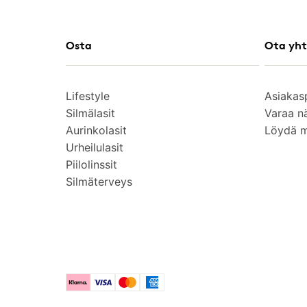
Osta
Ota yht
Lifestyle
Asiakas
Silmälasit
Varaa n
Aurinkolasit
Löydä 
Urheilulasit
Piilolinssit
Silmäterveys
Klarna
Visa
Mastercard
American Express