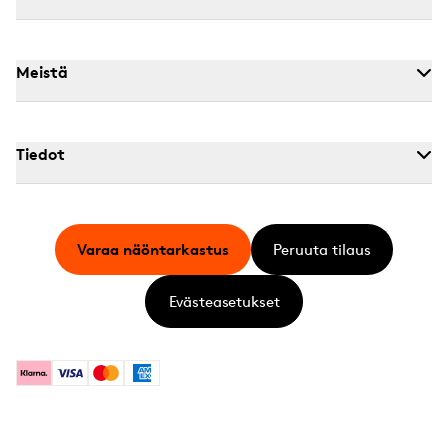
Meistä
Tiedot
Varaa näöntarkastus
Peruuta tilaus
Evästeasetukset
Klarna
Visa
Mastercard
American Express