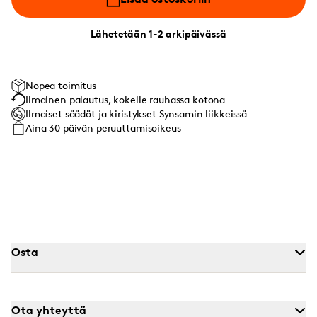
Lähetetään 1-2 arkipäivässä
Nopea toimitus
Ilmainen palautus, kokeile rauhassa kotona
Ilmaiset säädöt ja kiristykset Synsamin liikkeissä
Aina 30 päivän peruuttamisoikeus
Osta
Ota yhteyttä