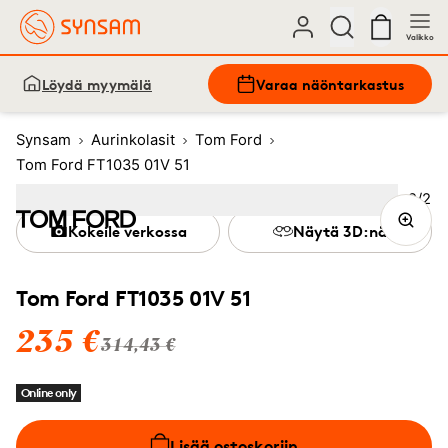
Valikko
Löydä myymälä
Varaa näöntarkastus
Synsam
Aurinkolasit
Tom Ford
Tom Ford FT1035 01V 51
Kuva
2
/
2
Image
1
Image
(Current image)
2
Kokeile verkossa
Näytä 3D:nä
Tom Ford FT1035 01V 51
235 €
314,43 €
Online only
Lisää ostoskoriin