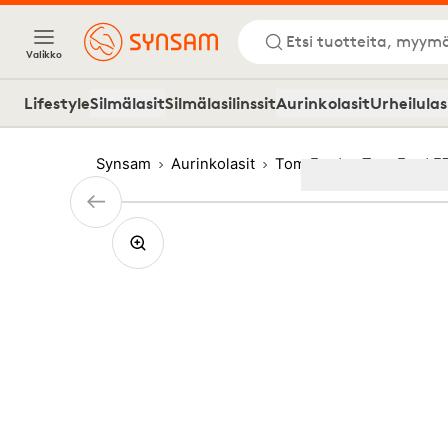
Etsi tuotteita, myymä
Valikko
Lifestyle
Silmälasit
Silmälasilinssit
Aurinkolasit
Urheilulas
Synsam
Aurinkolasit
Tom Ford
Tom Ford F
Image
1