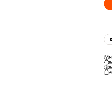
N
I
I
A