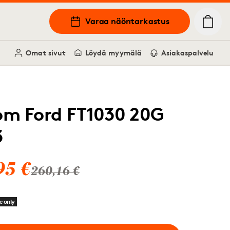
Varaa näöntarkastus
Omat sivut
Löydä myymälä
Asiakaspalvelu
om Ford FT1030 20G
3
95 €
260,16 €
e only