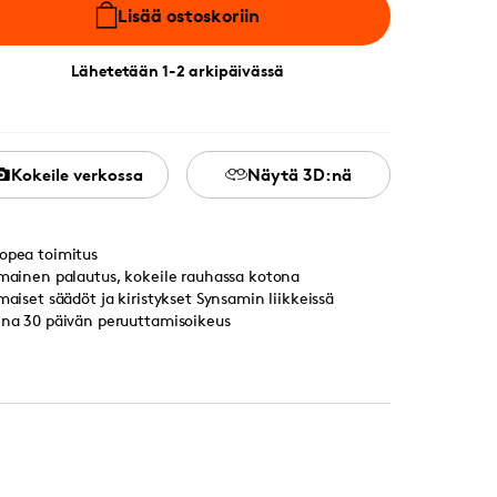
Lisää ostoskoriin
Lähetetään 1-2 arkipäivässä
Kokeile verkossa
Näytä 3D:nä
opea toimitus
lmainen palautus, kokeile rauhassa kotona
lmaiset säädöt ja kiristykset Synsamin liikkeissä
ina 30 päivän peruuttamisoikeus