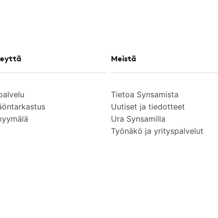
eyttä
Meistä
palvelu
Tietoa Synsamista
äöntarkastus
Uutiset ja tiedotteet
myymälä
Ura Synsamilla
Työnäkö ja yrityspalvelut