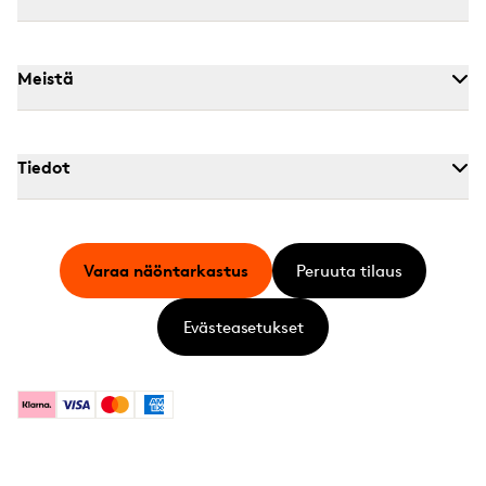
Meistä
Tiedot
Varaa näöntarkastus
Peruuta tilaus
Evästeasetukset
Klarna
Visa
Mastercard
American Express