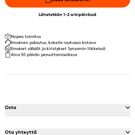
Lähetetään 1-2 arkipäivässä
Nopea toimitus
Ilmainen palautus, kokeile rauhassa kotona
Ilmaiset säädöt ja kiristykset Synsamin liikkeissä
Aina 30 päivän peruuttamisoikeus
Osta
Ota yhteyttä