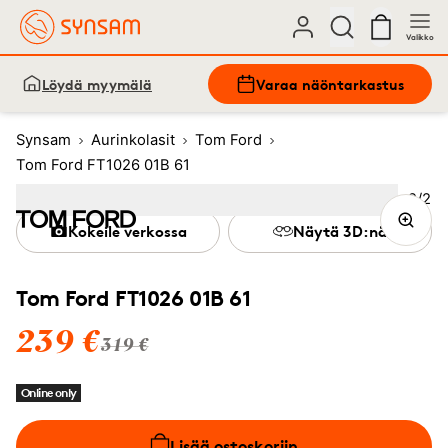
Valikko
Löydä myymälä
Varaa näöntarkastus
Synsam
Aurinkolasit
Tom Ford
Tom Ford FT1026 01B 61
Kuva
2
/
2
Image
1
Image
(Current image)
2
Kokeile verkossa
Näytä 3D:nä
Tom Ford FT1026 01B 61
239 €
319 €
Online only
Lisää ostoskoriin