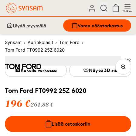
Valikko
Löydä myymälä
Varaa näöntarkastus
Synsam
Aurinkolasit
Tom Ford
Tom Ford FT0992 25Z 6020
Kuva
2
/
2
Image
1
Image
(Current image)
2
Kokeile verkossa
Näytä 3D:nä
Tom Ford FT0992 25Z 6020
196 €
261,88 €
Lisää ostoskoriin