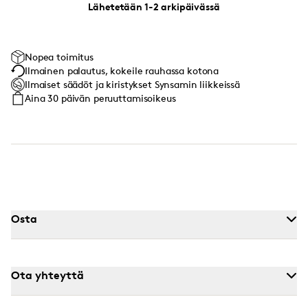
Lähetetään 1-2 arkipäivässä
Nopea toimitus
Ilmainen palautus, kokeile rauhassa kotona
Ilmaiset säädöt ja kiristykset Synsamin liikkeissä
Aina 30 päivän peruuttamisoikeus
Osta
Ota yhteyttä