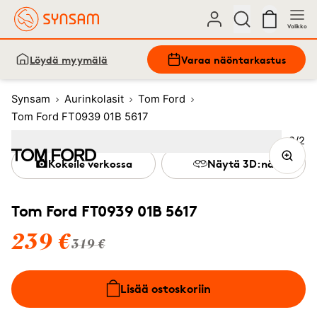
Valikko
Löydä myymälä
Varaa näöntarkastus
Synsam
Aurinkolasit
Tom Ford
Tom Ford FT0939 01B 5617
Kuva
2
/
2
Image
1
Image
(Current image)
2
Kokeile verkossa
Näytä 3D:nä
Tom Ford FT0939 01B 5617
239 €
319 €
Lisää ostoskoriin