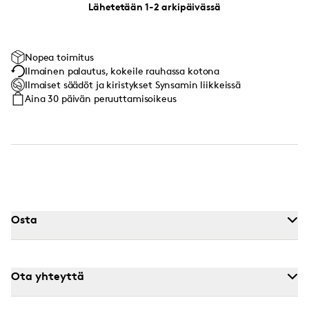
Lähetetään 1-2 arkipäivässä
Nopea toimitus
Ilmainen palautus, kokeile rauhassa kotona
Ilmaiset säädöt ja kiristykset Synsamin liikkeissä
Aina 30 päivän peruuttamisoikeus
Osta
Ota yhteyttä