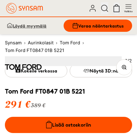
Valikko
Löydä myymälä
Varaa näöntarkastus
Synsam
Aurinkolasit
Tom Ford
Tom Ford FT0847 01B 5221
Kuva
2
/
2
Image
1
Image
(Current image)
2
Kokeile verkossa
Näytä 3D:nä
Tom Ford FT0847 01B 5221
291 €
389 €
Lisää ostoskoriin