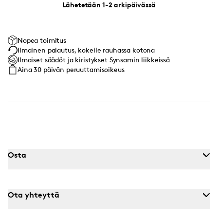
Lähetetään 1-2 arkipäivässä
Nopea toimitus
Ilmainen palautus, kokeile rauhassa kotona
Ilmaiset säädöt ja kiristykset Synsamin liikkeissä
Aina 30 päivän peruuttamisoikeus
Osta
Ota yhteyttä