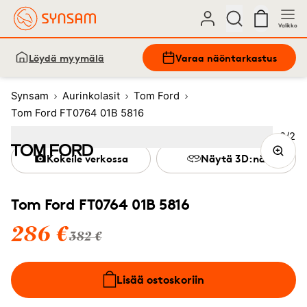
Valikko
Löydä myymälä
Varaa näöntarkastus
Synsam
Aurinkolasit
Tom Ford
Tom Ford FT0764 01B 5816
Kuva
2
/
2
Image
1
Image
(Current image)
2
Kokeile verkossa
Näytä 3D:nä
Tom Ford FT0764 01B 5816
286 €
382 €
Lisää ostoskoriin