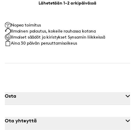
Lähetetään 1-2 arkipäivässä
Nopea toimitus
Ilmainen palautus, kokeile rauhassa kotona
Ilmaiset säädöt ja kiristykset Synsamin liikkeissä
Aina 30 päivän peruuttamisoikeus
Osta
Ota yhteyttä