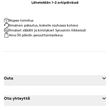
Lähetetään 1-2 arkipäivässä
Nopea toimitus
Ilmainen palautus, kokeile rauhassa kotona
Ilmaiset säädöt ja kiristykset Synsamin liikkeissä
Aina 30 päivän peruuttamisoikeus
Osta
Ota yhteyttä