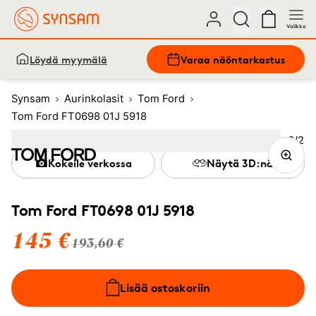
Valikko
Löydä myymälä
Varaa näöntarkastus
Synsam
Aurinkolasit
Tom Ford
Tom Ford FT0698 01J 5918
Kuva
2
/
2
Image
1
Image
(Current image)
2
Kokeile verkossa
Näytä 3D:nä
Tom Ford FT0698 01J 5918
145 €
193,60 €
Lisää ostoskoriin