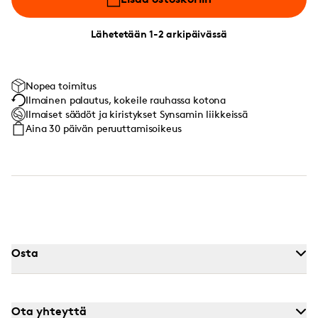
Lähetetään 1-2 arkipäivässä
Nopea toimitus
Ilmainen palautus, kokeile rauhassa kotona
Ilmaiset säädöt ja kiristykset Synsamin liikkeissä
Aina 30 päivän peruuttamisoikeus
Osta
Ota yhteyttä