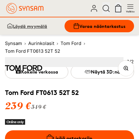
Valikko
Löydä myymälä
Varaa näöntarkastus
Synsam
Aurinkolasit
Tom Ford
Tom Ford FT0613 52T 52
Kuva
2
/
2
Image
1
Image
(Current image)
2
Kokeile verkossa
Näytä 3D:nä
Tom Ford FT0613 52T 52
239 €
319 €
Online only
Lisää ostoskoriin