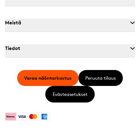
Meistä
Tiedot
Varaa näöntarkastus
Peruuta tilaus
Evästeasetukset
Klarna
Visa
Mastercard
American Express