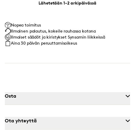
Lähetetään 1-2 arkipäivässä
Nopea toimitus
Ilmainen palautus, kokeile rauhassa kotona
Ilmaiset säädöt ja kiristykset Synsamin liikkeissä
Aina 30 päivän peruuttamisoikeus
Osta
Ota yhteyttä