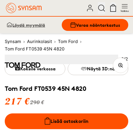
Valikko
Löydä myymälä
Varaa näöntarkastus
Synsam
Aurinkolasit
Tom Ford
Tom Ford FT0539 45N 4820
Kuva
2
/
2
Image
1
Image
(Current image)
2
Kokeile verkossa
Näytä 3D:nä
Tom Ford FT0539 45N 4820
217 €
290 €
Lisää ostoskoriin