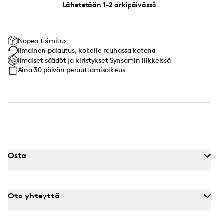
Lähetetään 1-2 arkipäivässä
Nopea toimitus
Ilmainen palautus, kokeile rauhassa kotona
Ilmaiset säädöt ja kiristykset Synsamin liikkeissä
Aina 30 päivän peruuttamisoikeus
Osta
Ota yhteyttä