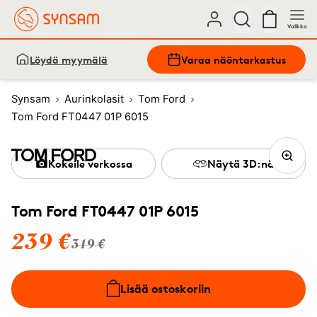
Valikko
Löydä myymälä
Varaa näöntarkastus
Synsam
Aurinkolasit
Tom Ford
Tom Ford FT0447 01P 6015
Kokeile verkossa
Näytä 3D:nä
Tom Ford FT0447 01P 6015
239 €
319 €
Lisää ostoskoriin