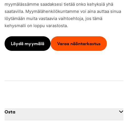
myymälässämme saadaksesi tietää onko kehyksiä yhä
saatavilla. Myymälähenkilökuntamme voi aina auttaa sinua
löytämään muita vastaavia vaihtoehtoja, jos tämä
kehysmalli on loppu varastosta.
Löydä myymälä
Varaa näöntarkastus
Osta