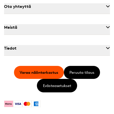
Ota yhteyttä
Meistä
Tiedot
Varaa näöntarkastus
Peruuta tilaus
Evästeasetukset
Klarna
Visa
Mastercard
American Express