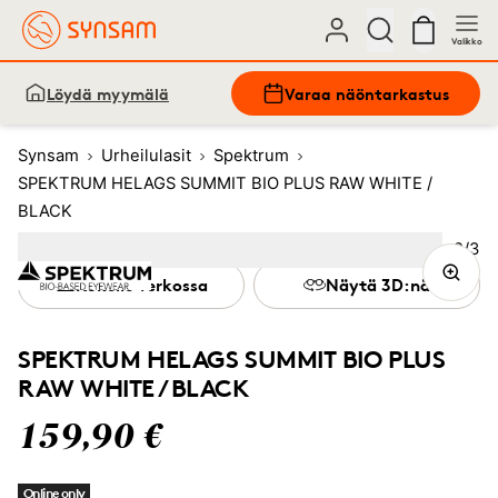
Valikko
Löydä myymälä
Varaa näöntarkastus
Synsam
Urheilulasit
Spektrum
SPEKTRUM HELAGS SUMMIT BIO PLUS RAW WHITE /
BLACK
Kuva
2
/
3
Image
1
Image
(Current image)
2
Image
3
Kokeile verkossa
Näytä 3D:nä
SPEKTRUM HELAGS SUMMIT BIO PLUS
RAW WHITE / BLACK
159,90 €
Online only