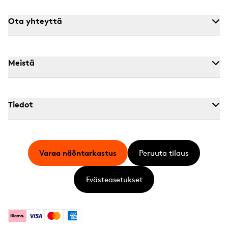
Ota yhteyttä
Meistä
Tiedot
Varaa näöntarkastus
Peruuta tilaus
Evästeasetukset
Klarna
Visa
Mastercard
American Express