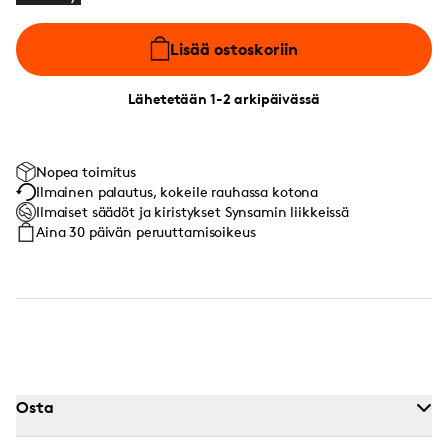
Lisää ostoskoriin
Lähetetään 1-2 arkipäivässä
Nopea toimitus
Ilmainen palautus, kokeile rauhassa kotona
Ilmaiset säädöt ja kiristykset Synsamin liikkeissä
Aina 30 päivän peruuttamisoikeus
Osta