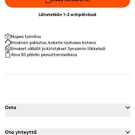
Lähetetään 1-2 arkipäivässä
Nopea toimitus
Ilmainen palautus, kokeile rauhassa kotona
Ilmaiset säädöt ja kiristykset Synsamin liikkeissä
Aina 30 päivän peruuttamisoikeus
Osta
Ota yhteyttä