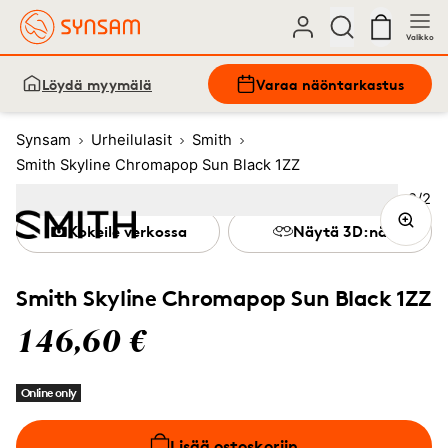
Valikko
Löydä myymälä
Varaa näöntarkastus
Synsam
Urheilulasit
Smith
Smith Skyline Chromapop Sun Black 1ZZ
Kuva
2
/
2
Image
1
Image
(Current image)
2
Kokeile verkossa
Näytä 3D:nä
Smith Skyline Chromapop Sun Black 1ZZ
146,60 €
Online only
Lisää ostoskoriin