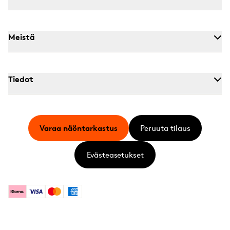
Meistä
Tiedot
Varaa näöntarkastus
Peruuta tilaus
Evästeasetukset
Klarna
Visa
Mastercard
American Express