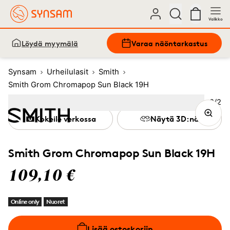
Valikko
Löydä myymälä
Varaa näöntarkastus
Synsam
Urheilulasit
Smith
Smith Grom Chromapop Sun Black 19H
Kuva
2
/
2
Image
1
Image
(Current image)
2
Kokeile verkossa
Näytä 3D:nä
Smith Grom Chromapop Sun Black 19H
109,10 €
Online only
Nuoret
Lisää ostoskoriin