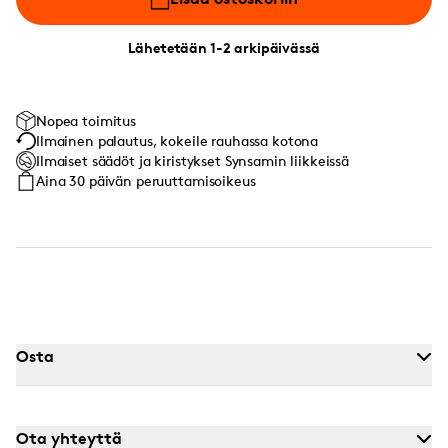
Lähetetään 1-2 arkipäivässä
Nopea toimitus
Ilmainen palautus, kokeile rauhassa kotona
Ilmaiset säädöt ja kiristykset Synsamin liikkeissä
Aina 30 päivän peruuttamisoikeus
Osta
Ota yhteyttä