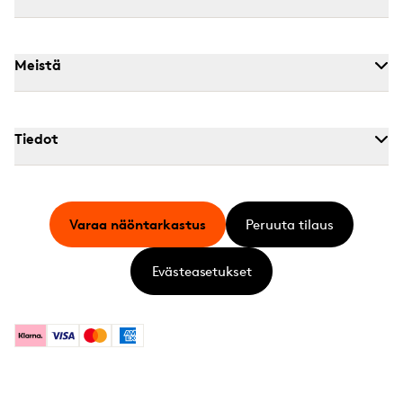
Meistä
Tiedot
Varaa näöntarkastus
Peruuta tilaus
Evästeasetukset
Klarna
Visa
Mastercard
American Express