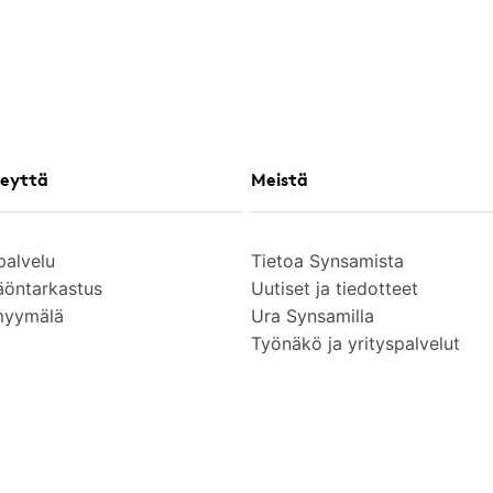
eyttä
Meistä
palvelu
Tietoa Synsamista
äöntarkastus
Uutiset ja tiedotteet
myymälä
Ura Synsamilla
Työnäkö ja yrityspalvelut