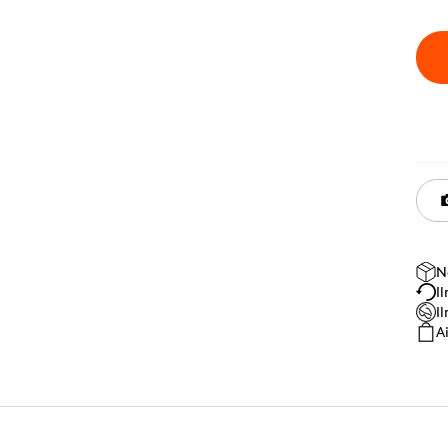
N
I
I
A