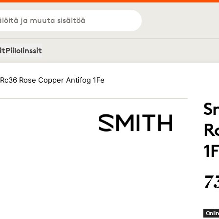
löitä ja muuta sisältöä
it
Piilolinssit
 Rc36 Rose Copper Antifog 1Fe
S
R
1
7
Onlin