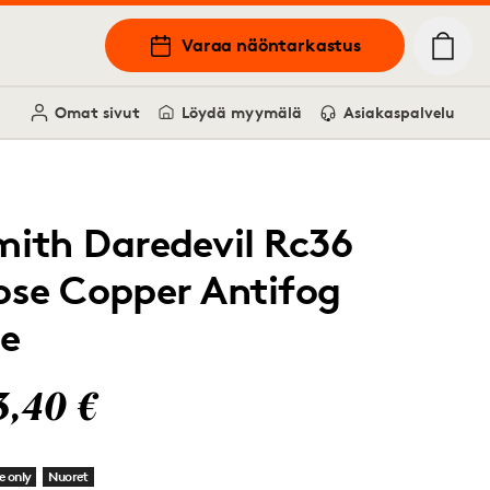
Varaa näöntarkastus
Omat sivut
Löydä myymälä
Asiakaspalvelu
mith Daredevil Rc36
ose Copper Antifog
Fe
3,40 €
e only
Nuoret