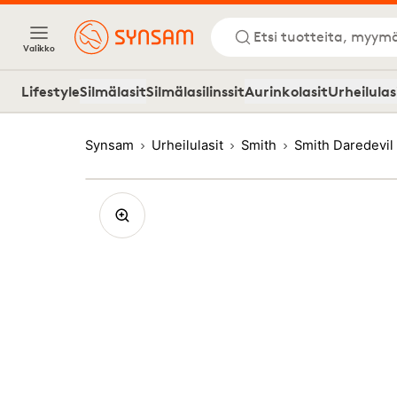
Etsi tuotteita, myymä
Valikko
Lifestyle
Silmälasit
Silmälasilinssit
Aurinkolasit
Urheilulas
Synsam
Urheilulasit
Smith
Smith Daredevil