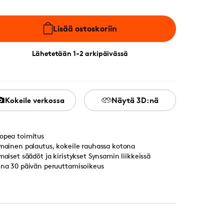
Lisää ostoskoriin
Lähetetään 1-2 arkipäivässä
Kokeile verkossa
Näytä 3D:nä
opea toimitus
lmainen palautus, kokeile rauhassa kotona
lmaiset säädöt ja kiristykset Synsamin liikkeissä
ina 30 päivän peruuttamisoikeus