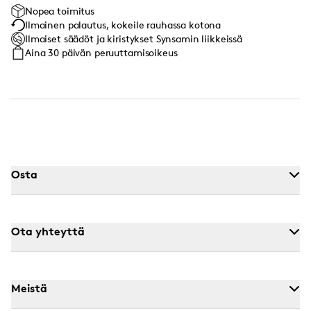
Nopea toimitus
Ilmainen palautus, kokeile rauhassa kotona
Ilmaiset säädöt ja kiristykset Synsamin liikkeissä
Aina 30 päivän peruuttamisoikeus
Osta
Ota yhteyttä
Meistä