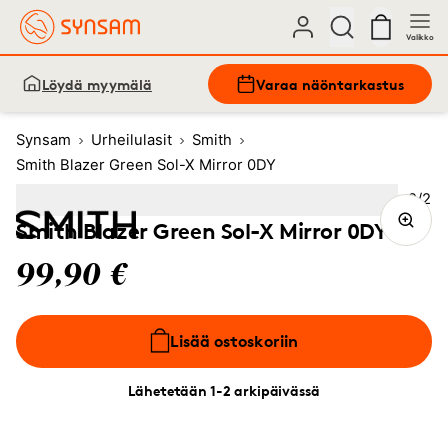
Valikko
Löydä myymälä
Varaa näöntarkastus
Synsam
Urheilulasit
Smith
Smith Blazer Green Sol-X Mirror 0DY
Kuva
2
/
2
Image
1
Image
(Current image)
2
Smith Blazer Green Sol-X Mirror 0DY
99,90 €
Lisää ostoskoriin
Lähetetään 1-2 arkipäivässä