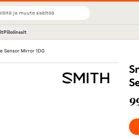
löitä ja muuta sisältöä
it
Piilolinssit
ue Sensor Mirror 1DG
S
S
9