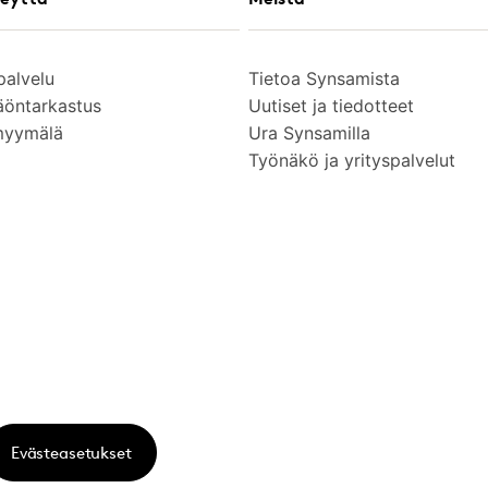
palvelu
Tietoa Synsamista
äöntarkastus
Uutiset ja tiedotteet
myymälä
Ura Synsamilla
Työnäkö ja yrityspalvelut
Evästeasetukset