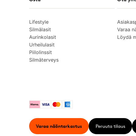
Lifestyle
Asiakas
Silmälasit
Varaa n
Aurinkolasit
Löydä 
Urheilulasit
Piilolinssit
Silmäterveys
Klarna
Visa
Mastercard
American Express
Varaa näöntarkastus
Peruuta tilaus