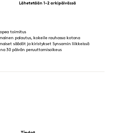
Lähetetään 1-2 arkipäivässä
opea toimitus
lmainen palautus, kokeile rauhassa kotona
lmaiset säädöt ja kiristykset Synsamin liikkeissä
ina 30 päivän peruuttamisoikeus
Tiedot