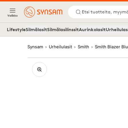
Etsi tuotteita, myymä
Valikko
Lifestyle
Silmälasit
Silmälasilinssit
Aurinkolasit
Urheilulas
Synsam
Urheilulasit
Smith
Smith Blazer Bl