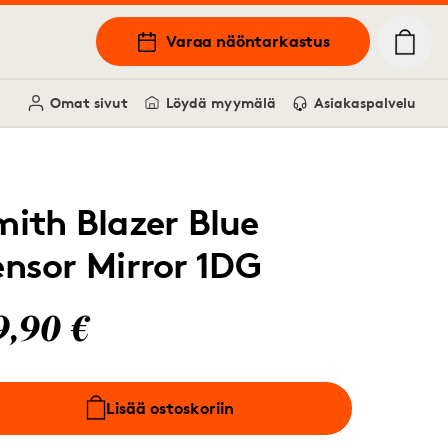
Varaa näöntarkastus
Omat sivut
Löydä myymälä
Asiakaspalvelu
mith Blazer Blue
ensor Mirror 1DG
9,90 €
Lisää ostoskoriin