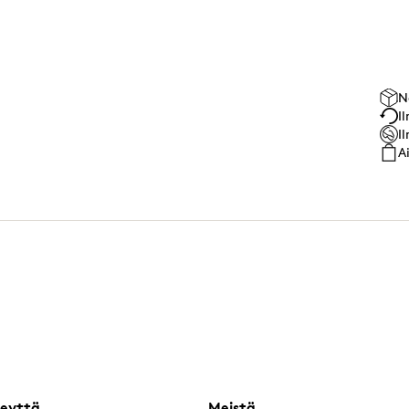
N
I
I
A
eyttä
Meistä