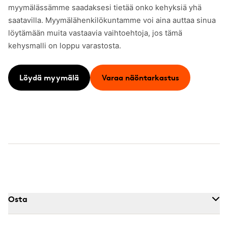
myymälässämme saadaksesi tietää onko kehyksiä yhä
saatavilla. Myymälähenkilökuntamme voi aina auttaa sinua
löytämään muita vastaavia vaihtoehtoja, jos tämä
kehysmalli on loppu varastosta.
Löydä myymälä
Varaa näöntarkastus
Osta