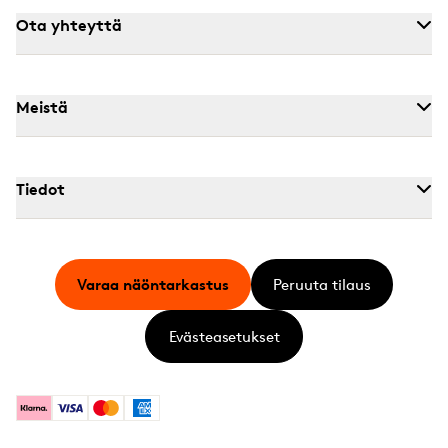
Ota yhteyttä
Meistä
Tiedot
Varaa näöntarkastus
Peruuta tilaus
Evästeasetukset
Klarna
Visa
Mastercard
American Express