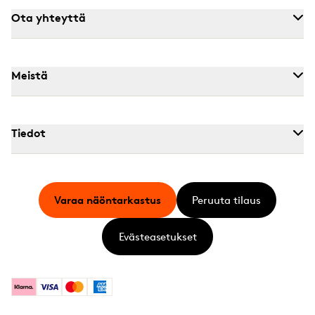
Ota yhteyttä
Meistä
Tiedot
Varaa näöntarkastus
Peruuta tilaus
Evästeasetukset
Klarna
Visa
Mastercard
American Express