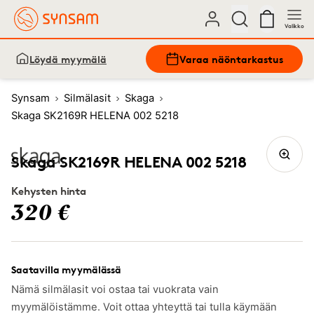
Valikko
Löydä myymälä
Varaa näöntarkastus
Synsam
Silmälasit
Skaga
Skaga SK2169R HELENA 002 5218
Skaga SK2169R HELENA 002 5218
Kehysten hinta
320 €
Saatavilla myymälässä
Nämä silmälasit voi ostaa tai vuokrata vain
myymälöistämme. Voit ottaa yhteyttä tai tulla käymään