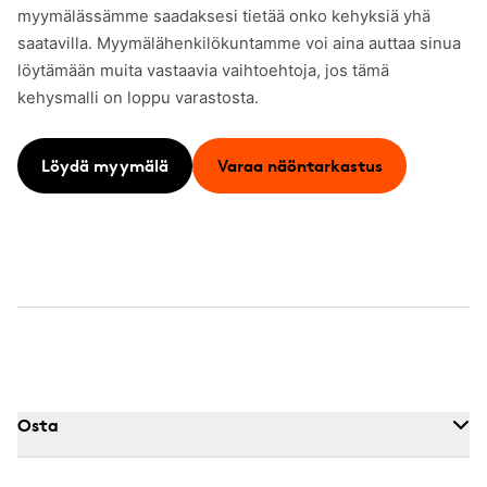
myymälässämme saadaksesi tietää onko kehyksiä yhä
saatavilla. Myymälähenkilökuntamme voi aina auttaa sinua
löytämään muita vastaavia vaihtoehtoja, jos tämä
kehysmalli on loppu varastosta.
Löydä myymälä
Varaa näöntarkastus
Osta