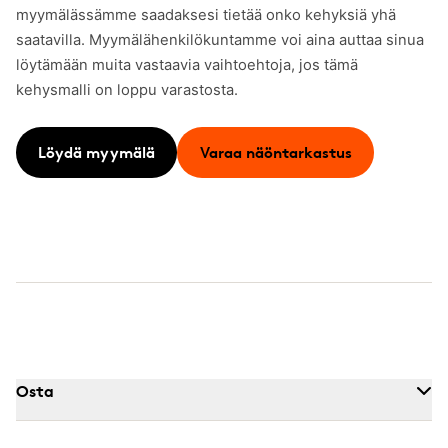
myymälässämme saadaksesi tietää onko kehyksiä yhä
saatavilla. Myymälähenkilökuntamme voi aina auttaa sinua
löytämään muita vastaavia vaihtoehtoja, jos tämä
kehysmalli on loppu varastosta.
Löydä myymälä
Varaa näöntarkastus
Osta