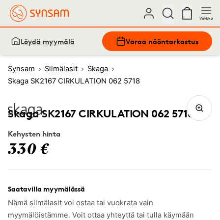
Valikko
Löydä myymälä
Varaa näöntarkastus
Synsam
Silmälasit
Skaga
Skaga SK2167 CIRKULATION 062 5718
Skaga SK2167 CIRKULATION 062 5718
Kehysten hinta
330 €
Saatavilla myymälässä
Nämä silmälasit voi ostaa tai vuokrata vain
myymälöistämme. Voit ottaa yhteyttä tai tulla käymään