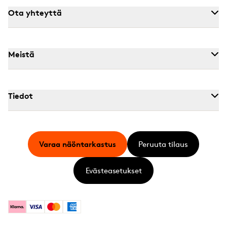
Ota yhteyttä
Meistä
Tiedot
Varaa näöntarkastus
Peruuta tilaus
Evästeasetukset
Klarna
Visa
Mastercard
American Express