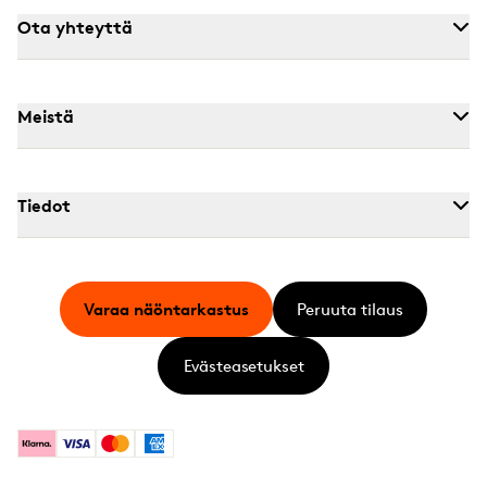
Ota yhteyttä
Meistä
Tiedot
Varaa näöntarkastus
Peruuta tilaus
Evästeasetukset
Klarna
Visa
Mastercard
American Express