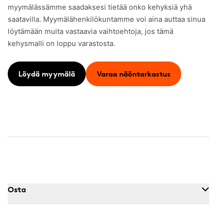
myymälässämme saadaksesi tietää onko kehyksiä yhä
saatavilla. Myymälähenkilökuntamme voi aina auttaa sinua
löytämään muita vastaavia vaihtoehtoja, jos tämä
kehysmalli on loppu varastosta.
Löydä myymälä
Varaa näöntarkastus
Osta