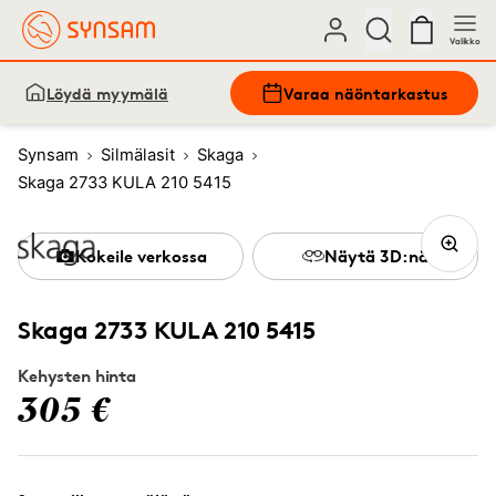
Valikko
Löydä myymälä
Varaa näöntarkastus
Synsam
Silmälasit
Skaga
Skaga 2733 KULA 210 5415
Kokeile verkossa
Näytä 3D:nä
Skaga 2733 KULA 210 5415
Kehysten hinta
305 €