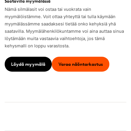
Saatavilla myymälässä
Nämä silmälasit voi ostaa tai vuokrata vain
myymälöistämme. Voit ottaa yhteyttä tai tulla käymään
myymälässämme saadaksesi tietää onko kehyksiä yhä
saatavilla. Myymälähenkilökuntamme voi aina auttaa sinua
löytämään muita vastaavia vaihtoehtoja, jos tämä
kehysmalli on loppu varastosta.
Löydä myymälä
Varaa näöntarkastus