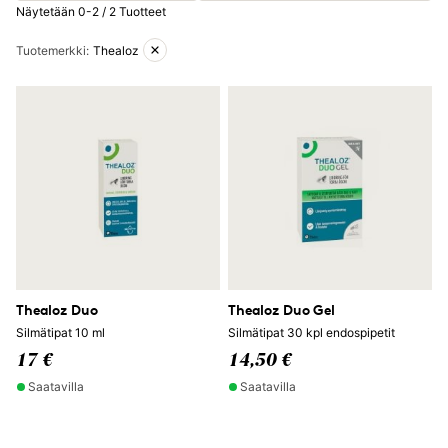
Näytetään 0-2 / 2 Tuotteet
Aktiiviset suodattimet
Tuotemerkki
:
Thealoz
Thealoz Duo
Thealoz Duo Gel
Silmätipat 10 ml
Silmätipat 30 kpl endospipetit
17 €
14,50 €
Saatavilla
Saatavilla