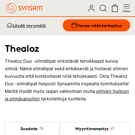
Valikko
Löydä myymälä
Varaa näöntarkastus
Thealoz
Thealoz Duo -silmätipat virkistävät tehokkaasti kuivia
silmiä. Nämä silmätipat sekä ehkäisevät ja hoitavat silmien
kuivuutta että kosteuttavat niitä tehokkaasti. Osta Thealoz
Duo -silmätipat helposti Synsamilta nopealla toimituksella!
Meiltä löydät myös laajan valikoiman muita
silmien hoitoon
ja silmävaivoihin
tarkoitettuja tuotteita.
Suodata
Myyntimenestys