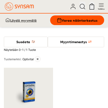
Valikko
Löydä myymälä
Varaa näöntarkastus
Suodata
Myyntimenestys
Näytetään 0-1 / 1 Tuote
Aktiiviset suodattimet
Tuotemerkki
:
Optivital