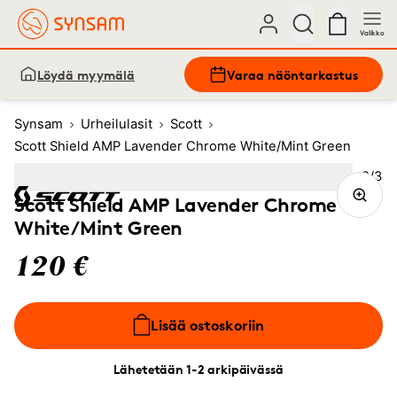
Valikko
Löydä myymälä
Varaa näöntarkastus
Synsam
Urheilulasit
Scott
Scott Shield AMP Lavender Chrome White/Mint Green
Kuva
2
/
3
Image
1
Image
(Current image)
2
Image
3
Scott Shield AMP Lavender Chrome
White/Mint Green
120 €
Lisää ostoskoriin
Lähetetään 1-2 arkipäivässä