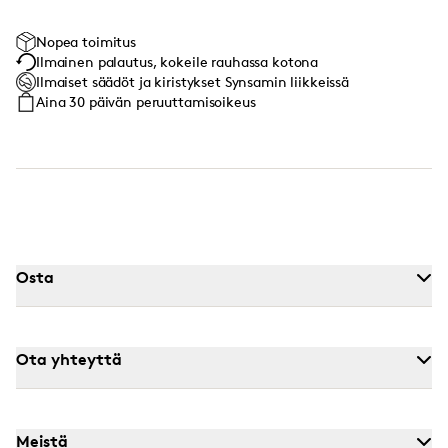
Nopea toimitus
Ilmainen palautus, kokeile rauhassa kotona
Ilmaiset säädöt ja kiristykset Synsamin liikkeissä
Aina 30 päivän peruuttamisoikeus
Osta
Ota yhteyttä
Meistä