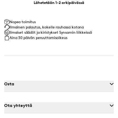
Lähetetään 1-2 arkipäivässä
Nopea toimitus
Ilmainen palautus, kokeile rauhassa kotona
Ilmaiset säädöt ja kiristykset Synsamin liikkeissä
Aina 30 päivän peruuttamisoikeus
Osta
Ota yhteyttä