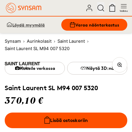
Valikko
Löydä myymälä
Varaa näöntarkastus
Synsam
Aurinkolasit
Saint Laurent
Saint Laurent SL M94 007 5320
Kokeile verkossa
Näytä 3D:nä
Saint Laurent SL M94 007 5320
370,10 €
Lisää ostoskoriin