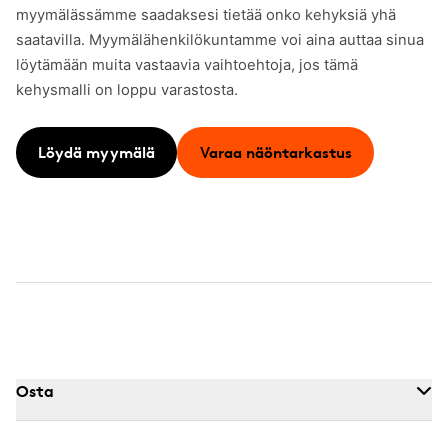
myymälässämme saadaksesi tietää onko kehyksiä yhä
saatavilla. Myymälähenkilökuntamme voi aina auttaa sinua
löytämään muita vastaavia vaihtoehtoja, jos tämä
kehysmalli on loppu varastosta.
Löydä myymälä
Varaa näöntarkastus
Osta