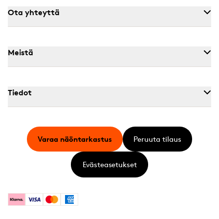
Ota yhteyttä
Meistä
Tiedot
Varaa näöntarkastus
Peruuta tilaus
Evästeasetukset
Klarna
Visa
Mastercard
American Express