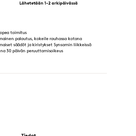
Lähetetään 1-2 arkipäivässä
opea toimitus
lmainen palautus, kokeile rauhassa kotona
lmaiset säädöt ja kiristykset Synsamin liikkeissä
ina 30 päivän peruuttamisoikeus
Tiedot