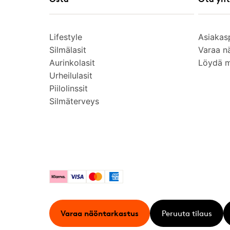
Lifestyle
Asiakas
Silmälasit
Varaa n
Aurinkolasit
Löydä 
Urheilulasit
Piilolinssit
Silmäterveys
Klarna
Visa
Mastercard
American Express
Varaa näöntarkastus
Peruuta tilaus