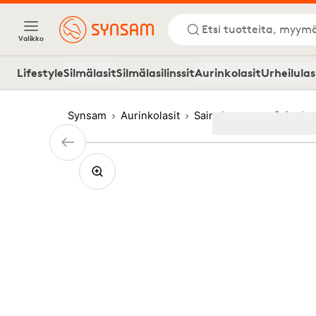
Etsi tuotteita, myymä
Valikko
Lifestyle
Silmälasit
Silmälasilinssit
Aurinkolasit
Urheilulas
Synsam
Aurinkolasit
Saint Laurent
Saint L
Image
1