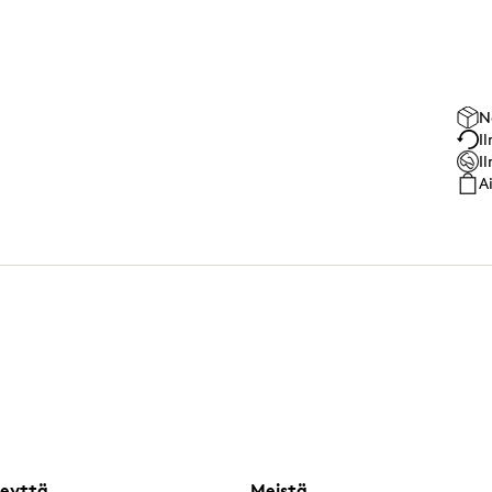
N
I
I
A
eyttä
Meistä