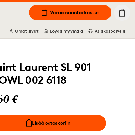
Varaa näöntarkastus
Omat sivut
Löydä myymälä
Asiakaspalvelu
aint Laurent SL 901
OWL 002 6118
60 €
Lisää ostoskoriin