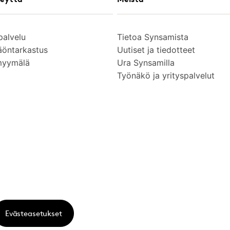
palvelu
Tietoa Synsamista
äöntarkastus
Uutiset ja tiedotteet
myymälä
Ura Synsamilla
Työnäkö ja yrityspalvelut
Evästeasetukset