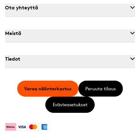
Ota yhteyttä
Meistä
Tiedot
Varaa näöntarkastus
Peruuta tilaus
Evästeasetukset
Klarna
Visa
Mastercard
American Express