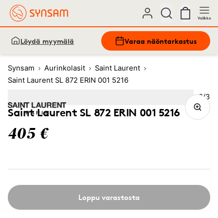
Valikko
Löydä myymälä
Varaa näöntarkastus
Synsam
Aurinkolasit
Saint Laurent
Saint Laurent SL 872 ERIN 001 5216
Kuva
2
/
3
Image
1
Image
(Current image)
2
Image
3
Saint Laurent SL 872 ERIN 001 5216
405 €
Loppu varastosta