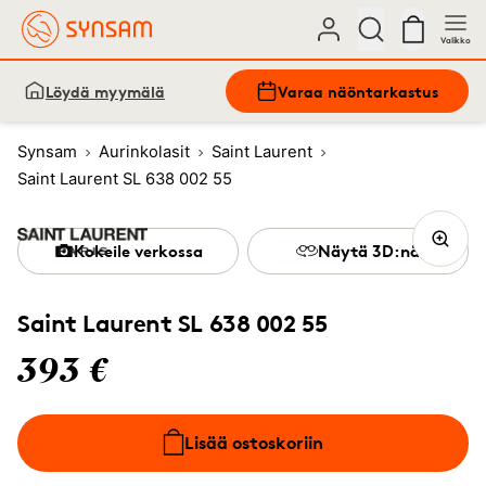
Valikko
Löydä myymälä
Varaa näöntarkastus
Synsam
Aurinkolasit
Saint Laurent
Saint Laurent SL 638 002 55
Kokeile verkossa
Näytä 3D:nä
Saint Laurent SL 638 002 55
393 €
Lisää ostoskoriin