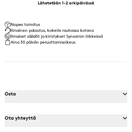
Lähetetään 1-2 arkipäivässä
Nopea toimitus
Ilmainen palautus, kokeile rauhassa kotona
Ilmaiset säädöt ja kiristykset Synsamin liikkeissä
Aina 30 päivän peruuttamisoikeus
Osta
Ota yhteyttä