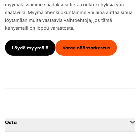
myymälässämme saadaksesi tietää onko kehyksiä yhä
saatavilla. Myymälähenkilökuntamme voi aina auttaa sinua
löytämään muita vastaavia vaihtoehtoja, jos tämä
kehysmalli on loppu varastosta.
Löydä myymälä
Varaa näöntarkastus
Osta