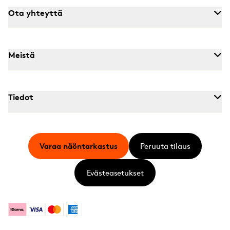
Ota yhteyttä
Meistä
Tiedot
Varaa näöntarkastus
Peruuta tilaus
Evästeasetukset
Klarna
Visa
Mastercard
American Express