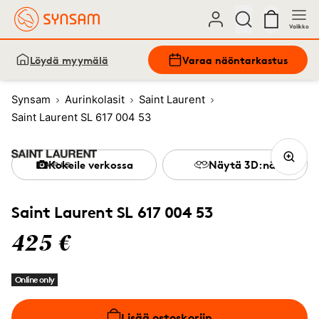
Valikko
Löydä myymälä
Varaa näöntarkastus
Synsam
Aurinkolasit
Saint Laurent
Saint Laurent SL 617 004 53
Kokeile verkossa
Näytä 3D:nä
Saint Laurent SL 617 004 53
425 €
Online only
Lisää ostoskoriin