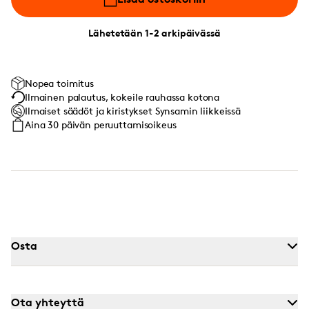
Lähetetään 1-2 arkipäivässä
Nopea toimitus
Ilmainen palautus, kokeile rauhassa kotona
Ilmaiset säädöt ja kiristykset Synsamin liikkeissä
Aina 30 päivän peruuttamisoikeus
Osta
Ota yhteyttä