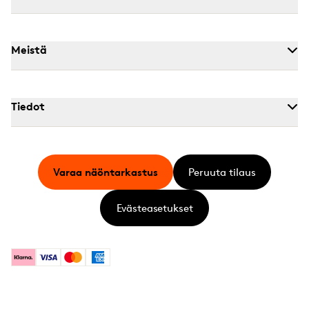
Meistä
Tiedot
Varaa näöntarkastus
Peruuta tilaus
Evästeasetukset
Klarna
Visa
Mastercard
American Express