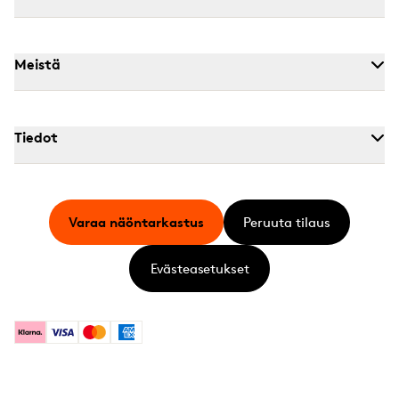
Meistä
Tiedot
Varaa näöntarkastus
Peruuta tilaus
Evästeasetukset
Klarna
Visa
Mastercard
American Express