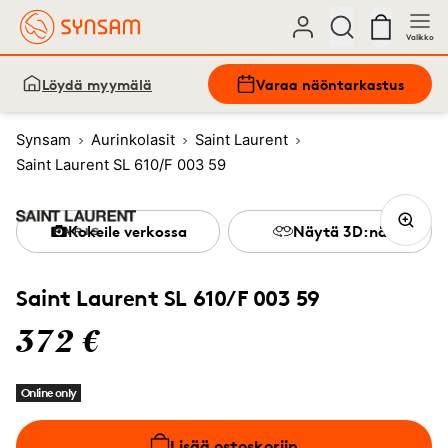
Valikko
Löydä myymälä
Varaa näöntarkastus
Synsam
Aurinkolasit
Saint Laurent
Saint Laurent SL 610/F 003 59
Kokeile verkossa
Näytä 3D:nä
Saint Laurent SL 610/F 003 59
372 €
Online only
Lisää ostoskoriin