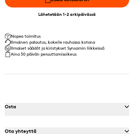
Lähetetään 1-2 arkipäivässä
Nopea toimitus
Ilmainen palautus, kokeile rauhassa kotona
Ilmaiset säädöt ja kiristykset Synsamin liikkeissä
Aina 30 päivän peruuttamisoikeus
Osta
Ota yhteyttä