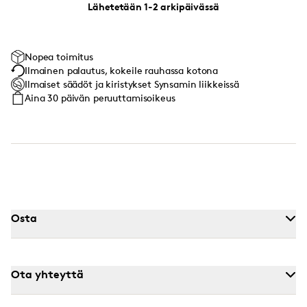
Lähetetään 1-2 arkipäivässä
Nopea toimitus
Ilmainen palautus, kokeile rauhassa kotona
Ilmaiset säädöt ja kiristykset Synsamin liikkeissä
Aina 30 päivän peruuttamisoikeus
Osta
Ota yhteyttä