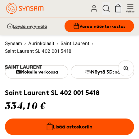
Valikko
Löydä myymälä
Varaa näöntarkastus
Synsam
Aurinkolasit
Saint Laurent
Saint Laurent SL 402 001 5418
Kokeile verkossa
Näytä 3D:nä
Saint Laurent SL 402 001 5418
334,10 €
Lisää ostoskoriin