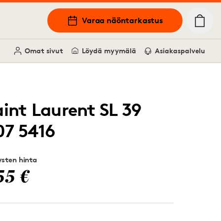
Varaa näöntarkastus
Omat sivut
Löydä myymälä
Asiakaspalvelu
aint Laurent SL 39
07 5416
sten hinta
55 €