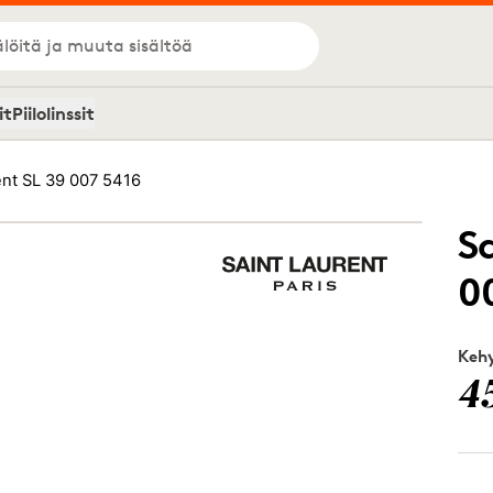
löitä ja muuta sisältöä
it
Piilolinssit
ent SL 39 007 5416
S
0
Kehy
4