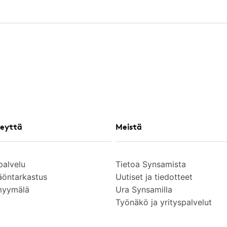
eyttä
Meistä
palvelu
Tietoa Synsamista
äöntarkastus
Uutiset ja tiedotteet
myymälä
Ura Synsamilla
Työnäkö ja yrityspalvelut