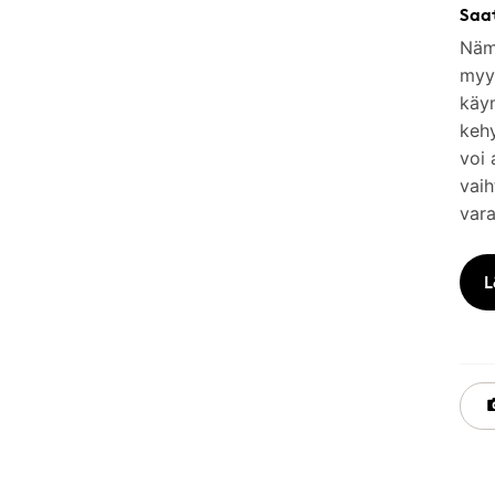
Saa
Nämä
myym
käy
keh
voi 
vaih
vara
L