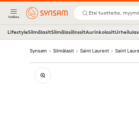
Etsi tuotteita, myymä
Valikko
Lifestyle
Silmälasit
Silmälasilinssit
Aurinkolasit
Urheilulas
Synsam
Silmälasit
Saint Laurent
Saint Laur