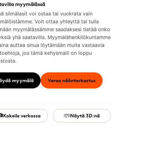
tavilla myymälässä
 silmälasit voi ostaa tai vuokrata vain
älöistämme. Voit ottaa yhteyttä tai tulla
mään myymälässämme saadaksesi tietää onko
yksiä yhä saatavilla. Myymälähenkilökuntamme
aina auttaa sinua löytämään muita vastaavia
toehtoja, jos tämä kehysmalli on loppu
stosta.
öydä myymälä
Varaa näöntarkastus
Kokeile verkossa
Näytä 3D:nä