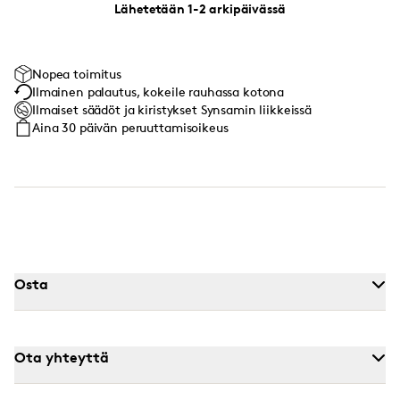
Lähetetään 1-2 arkipäivässä
Nopea toimitus
Ilmainen palautus, kokeile rauhassa kotona
Ilmaiset säädöt ja kiristykset Synsamin liikkeissä
Aina 30 päivän peruuttamisoikeus
Osta
Ota yhteyttä