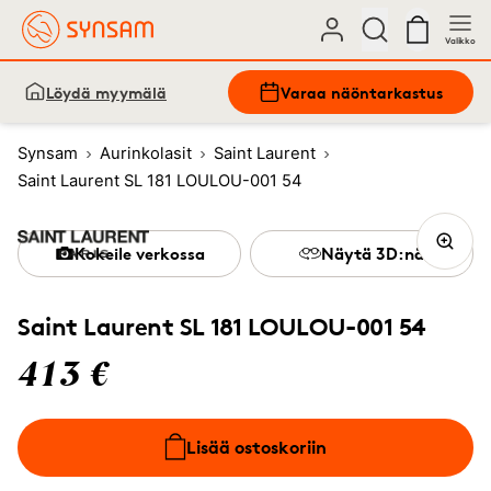
Valikko
Löydä myymälä
Varaa näöntarkastus
Synsam
Aurinkolasit
Saint Laurent
Saint Laurent SL 181 LOULOU-001 54
Kokeile verkossa
Näytä 3D:nä
Saint Laurent SL 181 LOULOU-001 54
413 €
Lisää ostoskoriin