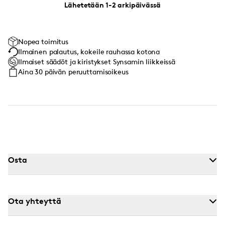
Lähetetään 1-2 arkipäivässä
Nopea toimitus
Ilmainen palautus, kokeile rauhassa kotona
Ilmaiset säädöt ja kiristykset Synsamin liikkeissä
Aina 30 päivän peruuttamisoikeus
Osta
Ota yhteyttä