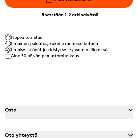
Lähetetään 1-2 arkipäivässä
Nopea toimitus
Ilmainen palautus, kokeile rauhassa kotona
Ilmaiset säädöt ja kiristykset Synsamin liikkeissä
Aina 30 päivän peruuttamisoikeus
Osta
Ota yhteyttä