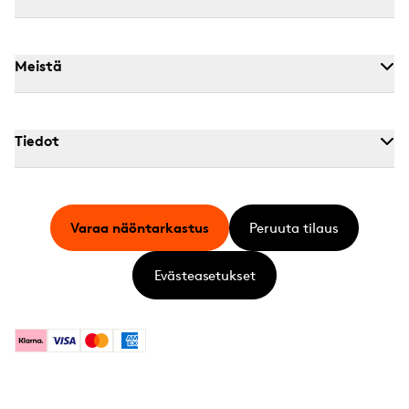
Meistä
Tiedot
Varaa näöntarkastus
Peruuta tilaus
Evästeasetukset
Klarna
Visa
Mastercard
American Express