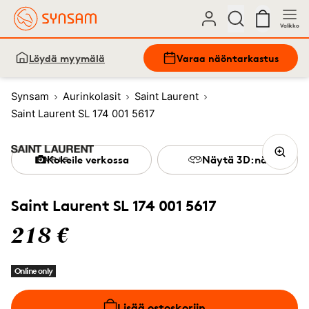
Valikko
Löydä myymälä
Varaa näöntarkastus
Synsam
Aurinkolasit
Saint Laurent
Saint Laurent SL 174 001 5617
Kokeile verkossa
Näytä 3D:nä
Saint Laurent SL 174 001 5617
218 €
Online only
Lisää ostoskoriin