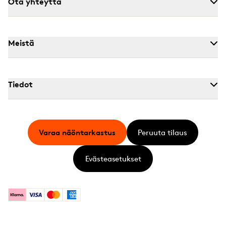
Ota yhteyttä
Meistä
Tiedot
Varaa näöntarkastus
Peruuta tilaus
Evästeasetukset
Klarna
Visa
Mastercard
American Express