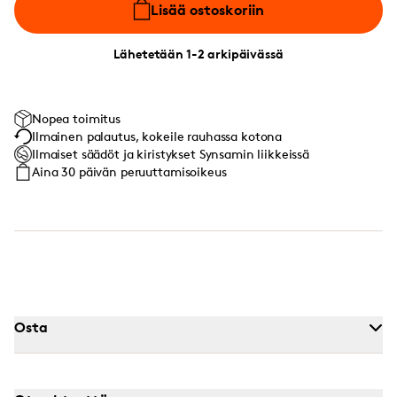
Lisää ostoskoriin
Lähetetään 1-2 arkipäivässä
Nopea toimitus
Ilmainen palautus, kokeile rauhassa kotona
Ilmaiset säädöt ja kiristykset Synsamin liikkeissä
Aina 30 päivän peruuttamisoikeus
Osta