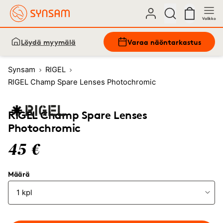
Valikko
Löydä myymälä
Varaa näöntarkastus
Synsam
RIGEL
RIGEL Champ Spare Lenses Photochromic
RIGEL Champ Spare Lenses
Photochromic
45 €
Määrä