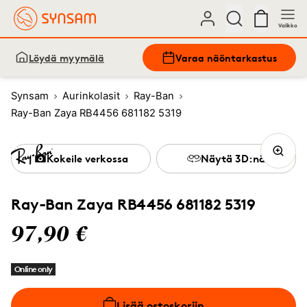
Valikko
Löydä myymälä
Varaa näöntarkastus
Synsam
Aurinkolasit
Ray-Ban
Ray-Ban Zaya RB4456 681182 5319
Kokeile verkossa
Näytä 3D:nä
Ray-Ban Zaya RB4456 681182 5319
97,90 €
Online only
Lisää ostoskoriin