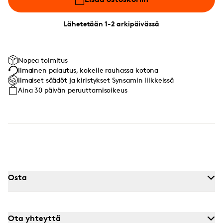
Lähetetään 1-2 arkipäivässä
Nopea toimitus
Ilmainen palautus, kokeile rauhassa kotona
Ilmaiset säädöt ja kiristykset Synsamin liikkeissä
Aina 30 päivän peruuttamisoikeus
Osta
Ota yhteyttä