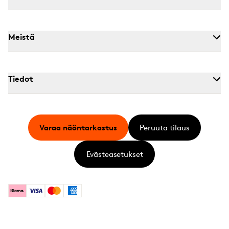
Meistä
Tiedot
Varaa näöntarkastus
Peruuta tilaus
Evästeasetukset
Klarna
Visa
Mastercard
American Express