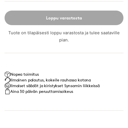
Loppu varastosta
Tuote on tilapäisesti loppu varastosta ja tulee saataville
pian.
Nopea toimitus
Ilmainen palautus, kokeile rauhassa kotona
Ilmaiset säädöt ja kiristykset Synsamin liikkeissä
Aina 30 päivän peruuttamisoikeus