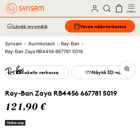
Valikko
Löydä myymälä
Varaa näöntarkastus
Synsam
Aurinkolasit
Ray-Ban
Ray-Ban Zaya RB4456 667781 5019
Kokeile verkossa
Näytä 3D:nä
Ray-Ban Zaya RB4456 667781 5019
121,90 €
Online only