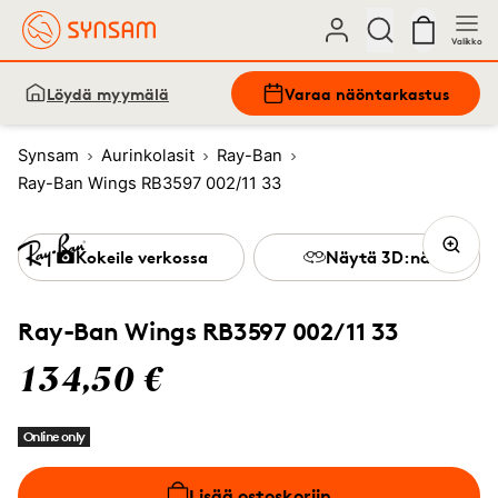
Valikko
Löydä myymälä
Varaa näöntarkastus
Synsam
Aurinkolasit
Ray-Ban
Ray-Ban Wings RB3597 002/11 33
Kokeile verkossa
Näytä 3D:nä
Ray-Ban Wings RB3597 002/11 33
134,50 €
Online only
Lisää ostoskoriin