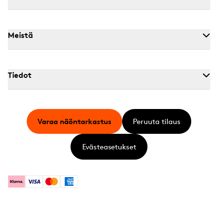
Meistä
Tiedot
Varaa näöntarkastus
Peruuta tilaus
Evästeasetukset
Klarna
Visa
Mastercard
American Express