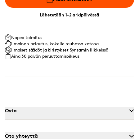
Lähetetään 1-2 arkipäivässä
Nopea toimitus
Ilmainen palautus, kokeile rauhassa kotona
Ilmaiset säädöt ja kiristykset Synsamin liikkeissä
Aina 30 päivän peruuttamisoikeus
Osta
Ota yhteyttä