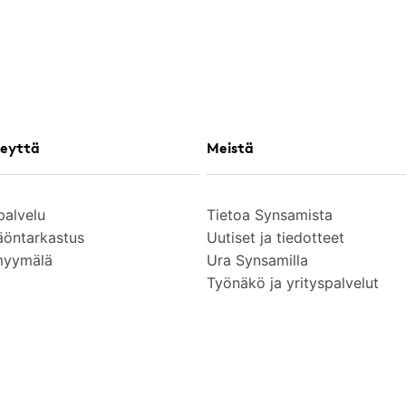
eyttä
Meistä
palvelu
Tietoa Synsamista
äöntarkastus
Uutiset ja tiedotteet
myymälä
Ura Synsamilla
Työnäkö ja yrityspalvelut