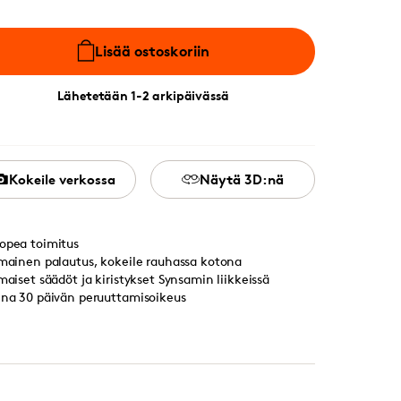
Lisää ostoskoriin
Lähetetään 1-2 arkipäivässä
Kokeile verkossa
Näytä 3D:nä
opea toimitus
lmainen palautus, kokeile rauhassa kotona
lmaiset säädöt ja kiristykset Synsamin liikkeissä
ina 30 päivän peruuttamisoikeus