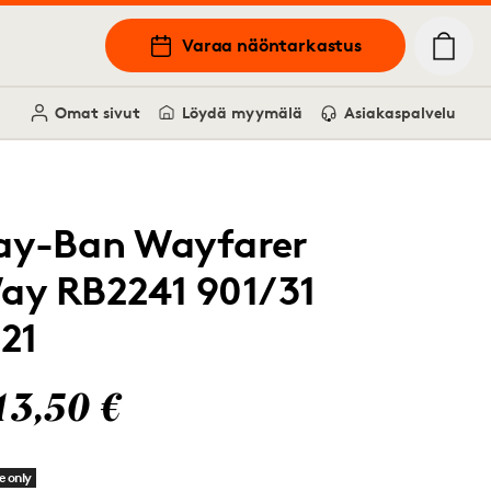
Varaa näöntarkastus
Omat sivut
Löydä myymälä
Asiakaspalvelu
ay-Ban Wayfarer
ay RB2241 901/31
121
13,50 €
e only