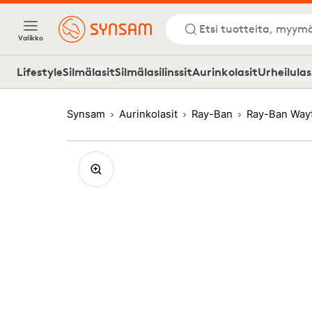
Etsi tuotteita, myymä
Valikko
Lifestyle
Silmälasit
Silmälasilinssit
Aurinkolasit
Urheilulas
Synsam
Aurinkolasit
Ray-Ban
Ray-Ban Wayf