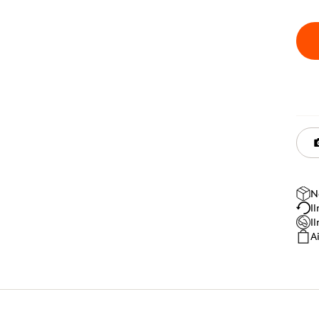
N
I
I
A