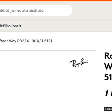
löitä ja muuta sisältöä
it
Piilolinssit
arer Way RB2241 901/31 5121
R
W
5
1
Onlin